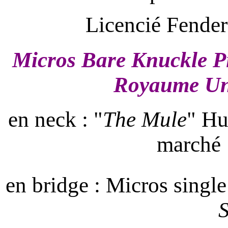
Licencié Fender
M
icros Bare Knuckle P
Royaume Uni,
en neck : "
The Mule
" Hu
marché :
en bridge : Micros single